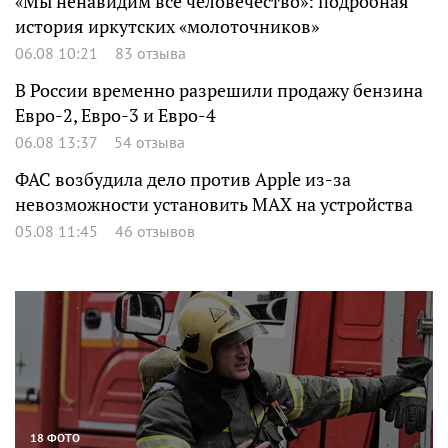
«Мы ненавидим все человечество»: подробная
история иркутских «молоточников»
06.08 10:21
83 отзыва
В России временно разрешили продажу бензина
Евро-2, Евро-3 и Евро-4
06.08 13:37
54 отзыва
ФАС возбудила дело против Apple из-за
невозможности установить MAX на устройства
05.08 11:45
46 отзывов
18 ФОТО