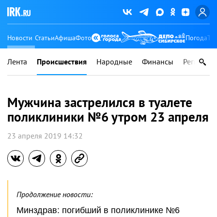
Новости
Статьи
Афиша
Фото
Погода
Ту
Лента
Происшествия
Народные
Финансы
Регионы
Мужчина застрелился в туалете
поликлиники №6 утром 23 апреля
23 апреля 2019 14:32
Продолжение новости:
Минздрав: погибший в поликлинике №6