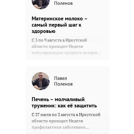
Поленов
Материнское молоко –
самый первый шаг к
здоровью
С 3 по 9 августа в Иркутской
области проходит Неделя
популяризации грудного вскарм...
Павел
Поленов
Печень – молчаливый
труженик: как её защитить
С 27 июля по 2 августа в Иркутской
области проходит Неделя
профилактики заболевани...