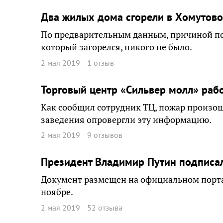
Два жилых дома сгорели в Хомутово
По предварительным данным, причиной пож
который загорелся, никого не было.
2 мая 2019
1 отзыв
Торговый центр «Сильвер молл» раб
Как сообщил сотрудник ТЦ, пожар произош
заведения опровергли эту информацию.
2 мая 2019
9 отзывов
Президент Владимир Путин подписал
Документ размещен на официальном портал
ноябре.
2 мая 2019
52 отзыва