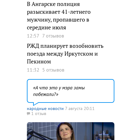
В Ангарске полиция
разыскивает 41-летнего
мужчину, пропавшего в
середине июля
12:57
7 отзывов
РЖД планирует возобновить
поезда между Иркутском и
Пекином
11:32
5 отзывов
А что это у мэра замы
побежали?
народные новости
7 августа 20:11
1 отзыв