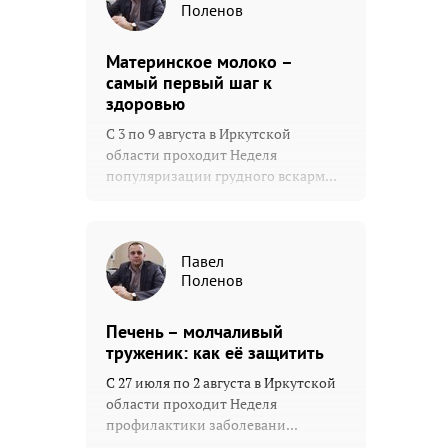
Поленов
Материнское молоко –
самый первый шаг к
здоровью
С 3 по 9 августа в Иркутской
области проходит Неделя
популяризации грудного вскарм...
Павел
Поленов
Печень – молчаливый
труженик: как её защитить
С 27 июля по 2 августа в Иркутской
области проходит Неделя
профилактики заболевани...