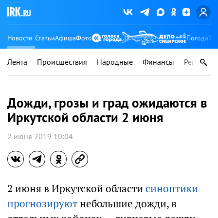
Новости
Статьи
Афиша
Фото
Погода
Ту
Лента
Происшествия
Народные
Финансы
Регионы
Дожди, грозы и град ожидаются в
Иркутской области 2 июня
2 июня 2019 10:04
2 июня в Иркутской области
синоптики
прогнозируют
небольшие дожди, в