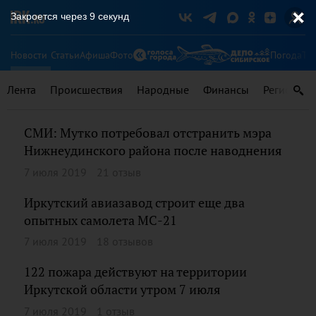
Закроется через
9
секунд
Новости
Статьи
Афиша
Фото
Погода
Ту
Лента
Происшествия
Народные
Финансы
Регионы
СМИ: Мутко потребовал отстранить мэра
Нижнеудинского района после наводнения
7 июля 2019
21 отзыв
Иркутский авиазавод строит еще два
опытных самолета МС-21
7 июля 2019
18 отзывов
122 пожара действуют на территории
Иркутской области утром 7 июля
7 июля 2019
1 отзыв