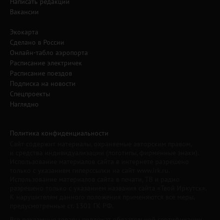
Написать редакции
Вакансии
Экокарта
Сделано в России
Онлайн-табло аэропорта
Расписание электричек
Расписание поездов
Подписка на новости
Спецпроекты
Наглядно
Политика конфиденциальности
Сайт содержит материалы, охраняемые авторским правом,
и средства индивидуализации (логотипы, фирменные знаки).
Использование материалов сайта в интернете разрешено
только с указанием гиперссылки на сайт www.irk.ru.
Использование материалов сайта в печати, ТВ и радио
разрешено только с указанием названия сайта «Твой Иркутск».
К нарушителям данного положения применяются все меры,
предусмотренные ст. 1301 ГК РФ.
Все рекламные товары подлежат обязательной сертификации,