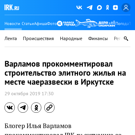
Новости
Статьи
Афиша
Фото
Погода
Ту
Лента
Происшествия
Народные
Финансы
Регионы
Варламов прокомментировал
строительство элитного жилья на
месте чаеразвески в Иркутске
29 октября 2019 17:30
Блогер Илья Варламов