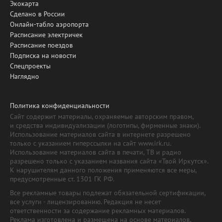
Экокарта
Сделано в России
Онлайн-табло аэропорта
Расписание электричек
Расписание поездов
Подписка на новости
Спецпроекты
Наглядно
Политика конфиденциальности
Сайт содержит материалы, охраняемые авторским правом,
и средства индивидуализации (логотипы, фирменные знаки).
Использование материалов сайта в интернете разрешено
только с указанием гиперссылки на сайт www.irk.ru.
Использование материалов сайта в печати, ТВ и радио
разрешено только с указанием названия сайта «Твой Иркутск».
К нарушителям данного положения применяются все меры,
предусмотренные ст. 1301 ГК РФ.
Все рекламные товары подлежат обязательной сертификации,
все услуги - лицензированию. Редакция не несет
ответственности за содержание рекламных материалов.
Реклама изготовлена и размещена на основе материалов,