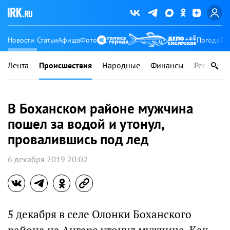
Новости
Статьи
Афиша
Фото
Погода
Ту
Лента
Происшествия
Народные
Финансы
Регионы
В Боханском районе мужчина
пошел за водой и утонул,
провалившись под лед
6 декабря 2019 20:02
5 декабря в селе Олонки Боханского