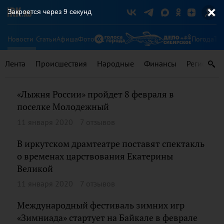
Закроется через
9
секунд
Новости
Статьи
Афиша
Фото
Погода
Ту
Лента
Происшествия
Народные
Финансы
Регионы
«Лыжня России» пройдет 8 февраля в
поселке Молодежный
11 января 2020
7 отзывов
В иркутском драмтеатре поставят спектакль
о временах царствования Екатерины
Великой
11 января 2020
7 отзывов
Международный фестиваль зимних игр
«Зимниада» стартует на Байкале в феврале