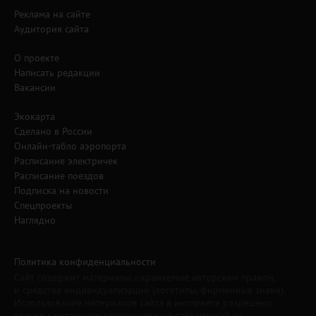
Реклама на сайте
Аудитория сайта
О проекте
Написать редакции
Вакансии
Экокарта
Сделано в России
Онлайн-табло аэропорта
Расписание электричек
Расписание поездов
Подписка на новости
Спецпроекты
Наглядно
Политика конфиденциальности
Сайт содержит материалы, охраняемые авторским правом,
и средства индивидуализации (логотипы, фирменные знаки).
Использование материалов сайта в интернете разрешено
только с указанием гиперссылки на сайт www.irk.ru.