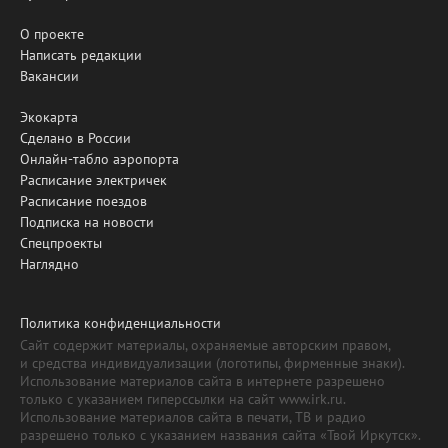
О проекте
Написать редакции
Вакансии
Экокарта
Сделано в России
Онлайн-табло аэропорта
Расписание электричек
Расписание поездов
Подписка на новости
Спецпроекты
Наглядно
Политика конфиденциальности
Сайт содержит материалы, охраняемые авторским правом,
и средства индивидуализации (логотипы, фирменные знаки).
Использование материалов сайта в интернете разрешено
только с указанием гиперссылки на сайт www.irk.ru.
Использование материалов сайта в печати, ТВ и радио
разрешено только с указанием названия сайта «Твой Иркутск».