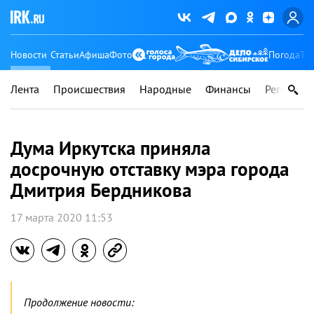
Новости
Статьи
Афиша
Фото
Погода
Ту
Лента
Происшествия
Народные
Финансы
Регионы
Дума Иркутска приняла
досрочную отставку мэра города
Дмитрия Бердникова
17 марта 2020 11:53
Продолжение новости: