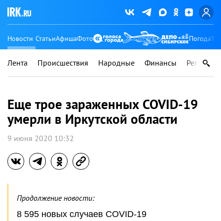
Новости
Статьи
Афиша
Фото
Погода
Ту
Лента
Происшествия
Народные
Финансы
Регионы
Еще трое зараженных COVID-19
умерли в Иркутской области
9 июня 2020 10:32
Продолжение новости:
8 595 новых случаев COVID-19