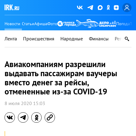
Новости
Статьи
Афиша
Фото
Погода
Ту
Лента
Происшествия
Народные
Финансы
Регионы
Авиакомпаниям разрешили
выдавать пассажирам ваучеры
вместо денег за рейсы,
отмененные из-за COVID-19
8 июля 2020 15:03