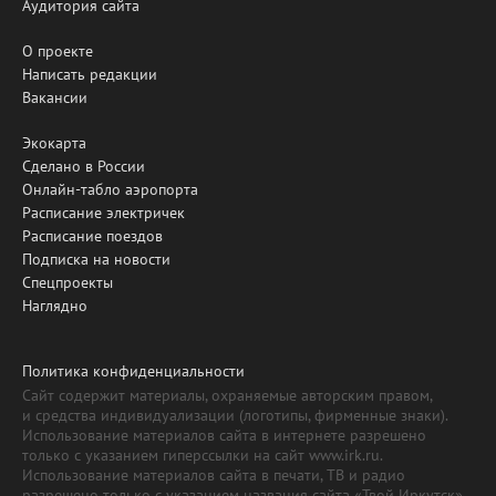
Аудитория сайта
О проекте
Написать редакции
Вакансии
Экокарта
Сделано в России
Онлайн-табло аэропорта
Расписание электричек
Расписание поездов
Подписка на новости
Спецпроекты
Наглядно
Политика конфиденциальности
Сайт содержит материалы, охраняемые авторским правом,
и средства индивидуализации (логотипы, фирменные знаки).
Использование материалов сайта в интернете разрешено
только с указанием гиперссылки на сайт www.irk.ru.
Использование материалов сайта в печати, ТВ и радио
разрешено только с указанием названия сайта «Твой Иркутск».