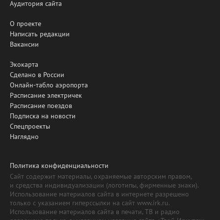
Аудитория сайта
О проекте
Написать редакции
Вакансии
Экокарта
Сделано в России
Онлайн-табло аэропорта
Расписание электричек
Расписание поездов
Подписка на новости
Спецпроекты
Наглядно
Политика конфиденциальности
Сайт содержит материалы, охраняемые авторским правом,
и средства индивидуализации (логотипы, фирменные знаки).
Использование материалов сайта в интернете разрешено
только с указанием гиперссылки на сайт www.irk.ru.
Использование материалов сайта в печати, ТВ и радио