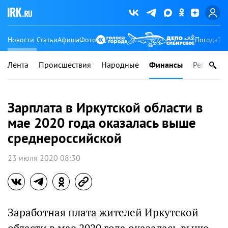
Новости
Статьи
Афиша
Фото
Погода
Ту
Лента
Происшествия
Народные
Финансы
Регионы
Зарплата в Иркутской области в
мае 2020 года оказалась выше
среднероссийской
23 июля 2020 08:30
Заработная плата жителей Иркутской