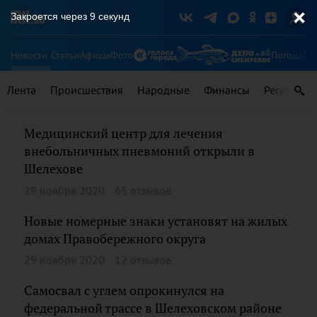
Закроется через
9
секунд
Новости
Статьи
Афиша
Фото
Погода
Ту
Лента
Происшествия
Народные
Финансы
Регионы
Медицинский центр для лечения
внебольничных пневмоний открыли в
Шелехове
29 ноября 2020
65 отзывов
Новые номерные знаки установят на жилых
домах Правобережного округа
29 ноября 2020
12 отзывов
Самосвал с углем опрокинулся на
федеральной трассе в Шелеховском районе