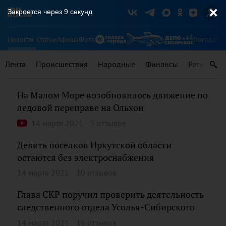
Закроется через
8
секунд
Новости
Статьи
Афиша
Фото
Погода
Ту
Лента
Происшествия
Народные
Финансы
Регионы
На Малом Море возобновилось движение по
ледовой переправе на Ольхон
14 марта 2021
5 отзывов
Девять поселков Иркутской области
остаются без электроснабжения
14 марта 2021
10 отзывов
Глава СКР поручил проверить деятельность
следственного отдела Усолья-Сибирского
14 марта 2021
16 отзывов