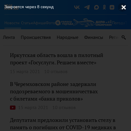
Закроется через
8
секунд
Новости
Статьи
Афиша
Фото
Погода
Ту
Лента
Происшествия
Народные
Финансы
Регионы
Иркутская область вошла в пилотный
проект «Госуслуги. Решаем вместе»
15 марта 2021
10 отзывов
В Черемховском районе задержали
подозреваемого в мошенничествах
с билетами «банка приколов»
15 марта 2021
10 отзывов
Депутатам предложили установить стелу в
память о погибших от COVID-19 медиках в