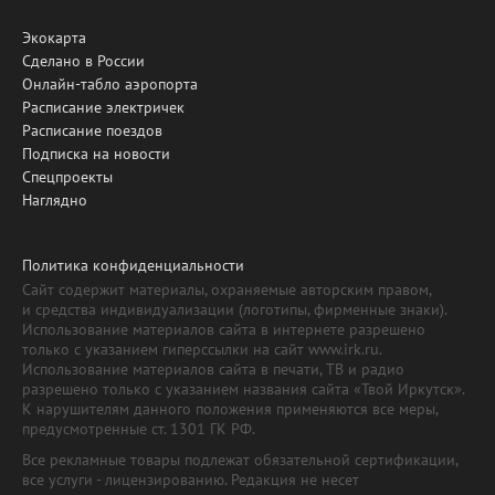
Экокарта
Сделано в России
Онлайн-табло аэропорта
Расписание электричек
Расписание поездов
Подписка на новости
Спецпроекты
Наглядно
Политика конфиденциальности
Сайт содержит материалы, охраняемые авторским правом,
и средства индивидуализации (логотипы, фирменные знаки).
Использование материалов сайта в интернете разрешено
только с указанием гиперссылки на сайт www.irk.ru.
Использование материалов сайта в печати, ТВ и радио
разрешено только с указанием названия сайта «Твой Иркутск».
К нарушителям данного положения применяются все меры,
предусмотренные ст. 1301 ГК РФ.
Все рекламные товары подлежат обязательной сертификации,
все услуги - лицензированию. Редакция не несет