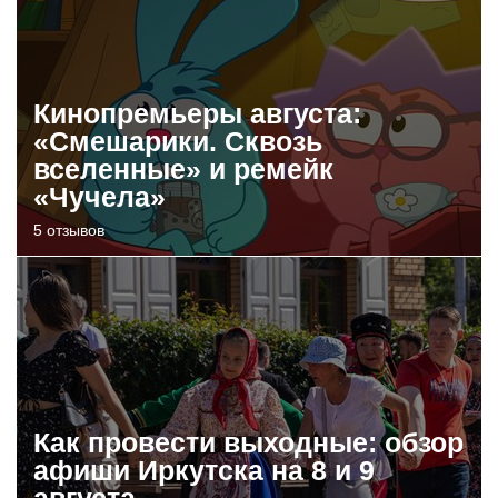
Кинопремьеры августа:
«Смешарики. Сквозь
вселенные» и ремейк
«Чучела»
5 отзывов
Как провести выходные: обзор
афиши Иркутска на 8 и 9
августа