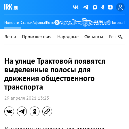
Новости
Статьи
Афиша
Фото
Погода
Ту
Лента
Происшествия
Народные
Финансы
Регионы
На улице Трактовой появятся
выделенные полосы для
движения общественного
транспорта
29 апреля 2021 13:25
Выделенные полосы для движения