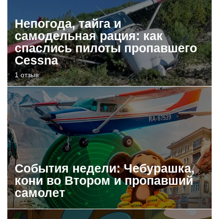
Непогода, тайга и
самодельная рация: как
спаслись пилоты пропавшего
Cessna
1 отзыв
События недели: Чебурашка,
кони во Втором и пропавший
самолет