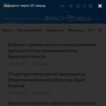
Закроется через
9
секунд
Новости
Статьи
Афиша
Фото
Погода
Ту
Лента
Происшествия
Народные
Финансы
Регионы
Выборы в органы местного самоуправления
проходят в семи муниципалитетах
Иркутской области
23 мая 2021
8 отзывов
23 мая трагически погиб председатель
Общественной палаты Иркутска Юрий
Коренев
23 мая 2021
18 отзывов
Братские пожарные задержали поджигателя