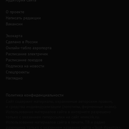
Аудитория сайта
О проекте
Написать редакции
Вакансии
Экокарта
Сделано в России
Онлайн-табло аэропорта
Расписание электричек
Расписание поездов
Подписка на новости
Спецпроекты
Наглядно
Политика конфиденциальности
Сайт содержит материалы, охраняемые авторским правом,
и средства индивидуализации (логотипы, фирменные знаки).
Использование материалов сайта в интернете разрешено
только с указанием гиперссылки на сайт www.irk.ru.
Использование материалов сайта в печати, ТВ и радио
разрешено только с указанием названия сайта «Твой Иркутск».