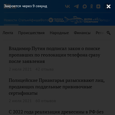
Закроется через
9
секунд
Новости
Статьи
Афиша
Фото
Погода
Ту
Лента
Происшествия
Народные
Финансы
Регионы
Владимир Путин подписал закон о поиске
пропавших по геолокации телефона сразу
после заявления
2 июля 2021
42 отзыва
Полицейские Приангарья разыскивают лиц,
продающих поддельные прививочные
сертификаты
2 июля 2021
60 отзывов
С 2022 года реализация древесины в РФ без