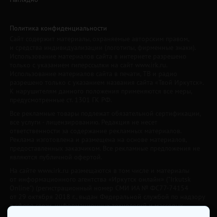
Политика конфиденциальности
Сайт содержит материалы, охраняемые авторским правом,
и средства индивидуализации (логотипы, фирменные знаки).
Использование материалов сайта в интернете разрешено
только с указанием гиперссылки на сайт www.irk.ru.
Использование материалов сайта в печати, ТВ и радио
разрешено только с указанием названия сайта «Твой Иркутск».
К нарушителям данного положения применяются все меры,
предусмотренные ст. 1301 ГК РФ.
Все рекламные товары подлежат обязательной сертификации,
все услуги - лицензированию. Редакция не несет
ответственности за содержание рекламных материалов.
Реклама изготовлена и размещена на основе материалов,
предоставленных заказчиком. Все рекламные предложения не
являются публичной офертой.
На сайте www.irk.ru размещаются в том числе и материалы
от информационного агентства «Иркутск онлайн» ("Irkutsk
Online") (регистрационный номер СМИ ИА № ФС77-74154
от 29 октября 2018 г., выдан Федеральной службой по надзору
в сфере связи, информационных технологий и массовых
коммуникаций) с соответствующей пометкой. Учредитель —