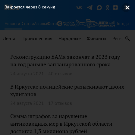
Закроется через
8
секунд
Новости
Статьи
Афиша
Фото
Погода
Ту
Лента
Происшествия
Народные
Финансы
Регионы
Реконструкцию БАМа закончат в 2023 году –
на год раньше запланированного срока
24 августа 2021
40 отзывов
В Иркутске полицейские разыскивают двоих
хулиганов
24 августа 2021
17 отзывов
Сумма штрафов за нарушение
антиковидных мер в Иркутской области
достигла 1,3 миллиона рублей