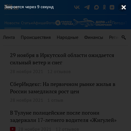
Закроется через
9
секунд
Новости
Статьи
Афиша
Фото
Погода
Ту
Лента
Происшествия
Народные
Финансы
Регионы
29 ноября в Иркутской области ожидается
сильный ветер и снег
28 ноября 2021
12 отзывов
СберИндекс: На первичном рынке жилья в
России замедлился рост цен
28 ноября 2021
1 отзыв
В Тулуне полицейские после погони
задержали 17-летнего водителя «Жигулей»
28 ноября 2021
12 отзывов