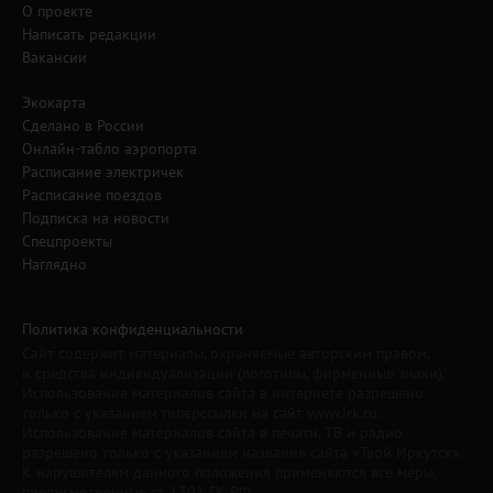
О проекте
Написать редакции
Вакансии
Экокарта
Сделано в России
Онлайн-табло аэропорта
Расписание электричек
Расписание поездов
Подписка на новости
Спецпроекты
Наглядно
Политика конфиденциальности
Сайт содержит материалы, охраняемые авторским правом,
и средства индивидуализации (логотипы, фирменные знаки).
Использование материалов сайта в интернете разрешено
только с указанием гиперссылки на сайт www.irk.ru.
Использование материалов сайта в печати, ТВ и радио
разрешено только с указанием названия сайта «Твой Иркутск».
К нарушителям данного положения применяются все меры,
предусмотренные ст. 1301 ГК РФ.