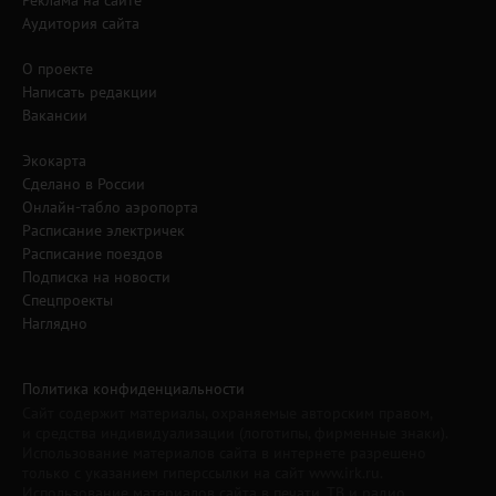
Реклама на сайте
Аудитория сайта
О проекте
Написать редакции
Вакансии
Экокарта
Сделано в России
Онлайн-табло аэропорта
Расписание электричек
Расписание поездов
Подписка на новости
Спецпроекты
Наглядно
Политика конфиденциальности
Сайт содержит материалы, охраняемые авторским правом,
и средства индивидуализации (логотипы, фирменные знаки).
Использование материалов сайта в интернете разрешено
только с указанием гиперссылки на сайт www.irk.ru.
Использование материалов сайта в печати, ТВ и радио