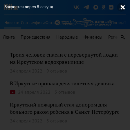
Закроется через
8
секунд
Новости
Статьи
Афиша
Фото
Погода
Ту
Лента
Происшествия
Народные
Финансы
Регионы
Троих человек спасли с перевернутой лодки
на Иркутском водохранилище
24 апреля 2022
9 отзывов
В Иркутске пропала девятилетняя девочка
24 апреля 2022
5 отзывов
Иркутский пожарный стал донором для
больного раком ребенка в Санкт-Петербурге
24 апреля 2022
5 отзывов