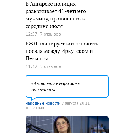
В Ангарске полиция
разыскивает 41-летнего
мужчину, пропавшего в
середине июля
12:57
7 отзывов
РЖД планирует возобновить
поезда между Иркутском и
Пекином
11:32
5 отзывов
А что это у мэра замы
побежали?
народные новости
7 августа 20:11
1 отзыв