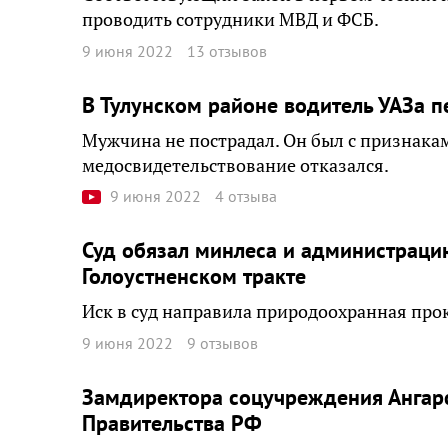
проводить сотрудники МВД и ФСБ.
9 июня 2022
13 отзывов
В Тулунском районе водитель УАЗа п
Мужчина не пострадал. Он был с признака
медосвидетельствование отказался.
9 июня 2022
4 отзыва
Суд обязал минлеса и администрацию
Голоустненском тракте
Иск в суд направила природоохранная про
9 июня 2022
9 отзывов
Замдиректора соцучреждения Ангарс
Правительства РФ