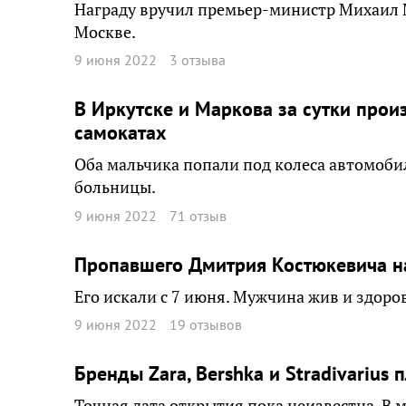
Награду вручил премьер-министр Михаил
Москве.
9 июня 2022
3 отзыва
В Иркутске и Маркова за сутки прои
самокатах
Оба мальчика попали под колеса автомоби
больницы.
9 июня 2022
71 отзыв
Пропавшего Дмитрия Костюкевича н
Его искали с 7 июня. Мужчина жив и здоро
9 июня 2022
19 отзывов
Бренды Zara, Bershka и Stradivarius
Точная дата открытия пока неизвестна. В 