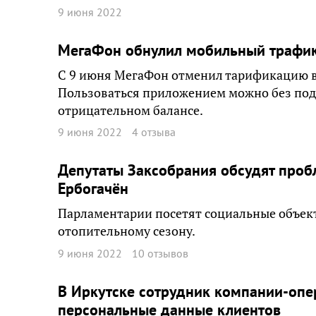
9 июня 2022
МегаФон обнулил мобильный трафик
С 9 июня МегаФон отменил тарификацию в 
Пользоваться приложением можно без по
отрицательном балансе.
9 июня 2022
4 отзыва
Депутаты Заксобрания обсудят проб
Ербогачён
Парламентарии посетят социальные объект
отопительному сезону.
9 июня 2022
10 отзывов
В Иркутске сотрудник компании-опе
персональные данные клиентов