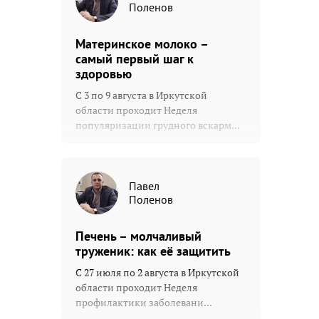
Поленов
Материнское молоко –
самый первый шаг к
здоровью
С 3 по 9 августа в Иркутской
области проходит Неделя
популяризации грудного вскарм...
Павел
Поленов
Печень – молчаливый
труженик: как её защитить
С 27 июля по 2 августа в Иркутской
области проходит Неделя
профилактики заболевани...