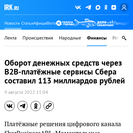
Новости
Статьи
Афиша
Фото
Погода
Ту
Лента
Происшествия
Народные
Финансы
Регионы
Оборот денежных средств через
B2B-платёжные сервисы Сбера
составил 113 миллиардов рублей
9 августа 2022 11:04
Платёжные решения цифрового канала