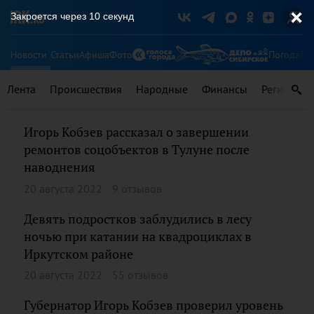
Закроется через
9
секунд
Новости
Статьи
Афиша
Фото
Погода
Ту
Лента
Происшествия
Народные
Финансы
Регионы
Игорь Кобзев рассказал о завершении
ремонтов соцобъектов в Тулуне после
наводнения
20 августа 2022
9 отзывов
Девять подростков заблудились в лесу
ночью при катании на квадроциклах в
Иркутском районе
20 августа 2022
55 отзывов
Губернатор Игорь Кобзев проверил уровень