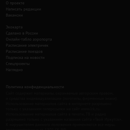
О проекте
Написать редакции
Вакансии
Экокарта
Сделано в России
Онлайн-табло аэропорта
Расписание электричек
Расписание поездов
Подписка на новости
Спецпроекты
Наглядно
Политика конфиденциальности
Сайт содержит материалы, охраняемые авторским правом,
и средства индивидуализации (логотипы, фирменные знаки).
Использование материалов сайта в интернете разрешено
только с указанием гиперссылки на сайт www.irk.ru.
Использование материалов сайта в печати, ТВ и радио
разрешено только с указанием названия сайта «Твой Иркутск».
К нарушителям данного положения применяются все меры,
предусмотренные ст. 1301 ГК РФ.