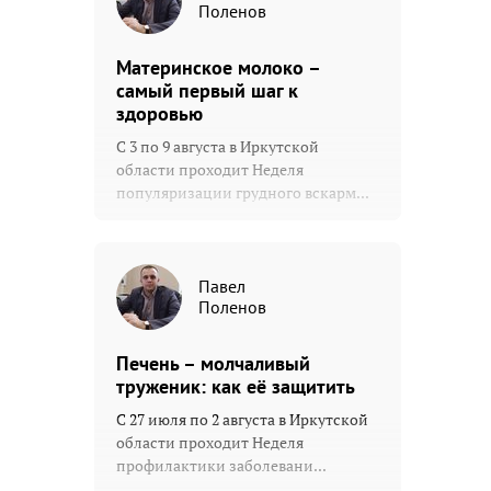
Поленов
Материнское молоко –
самый первый шаг к
здоровью
С 3 по 9 августа в Иркутской
области проходит Неделя
популяризации грудного вскарм...
Павел
Поленов
Печень – молчаливый
труженик: как её защитить
С 27 июля по 2 августа в Иркутской
области проходит Неделя
профилактики заболевани...