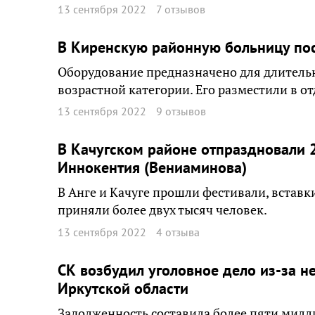
13 сентября 2022
7 отзывов
В Киренскую районную больницу по
Оборудование предназначено для длитель
возрастной категории. Его разместили в 
13 сентября 2022
9 отзывов
В Качугском районе отпраздновали 2
Иннокентия (Вениаминова)
В Анге и Качуге прошли фестивали, вставк
приняли более двух тысяч человек.
13 сентября 2022
4 отзыва
СК возбудил уголовное дело из-за 
Иркутской области
Задолженность составила более пяти милл