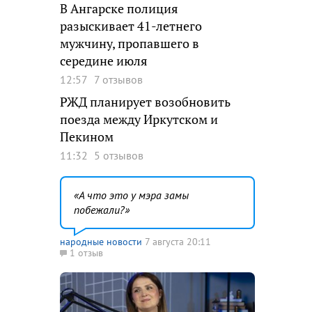
В Ангарске полиция
разыскивает 41-летнего
мужчину, пропавшего в
середине июля
12:57
7 отзывов
РЖД планирует возобновить
поезда между Иркутском и
Пекином
11:32
5 отзывов
А что это у мэра замы
побежали?
народные новости
7 августа 20:11
1 отзыв