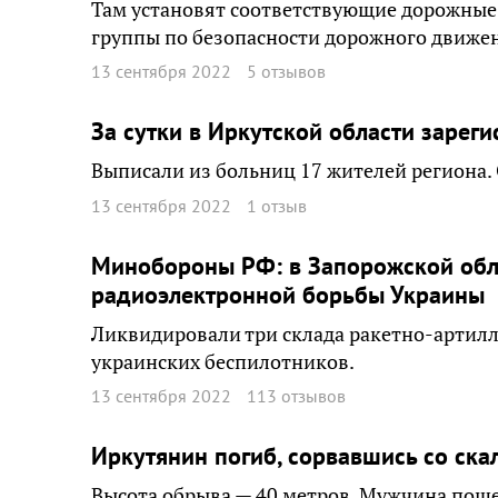
Там установят соответствующие дорожные 
группы по безопасности дорожного движен
13 сентября 2022
5 отзывов
За сутки в Иркутской области зарег
Выписали из больниц 17 жителей региона. 
13 сентября 2022
1 отзыв
Минобороны РФ: в Запорожской обл
радиоэлектронной борьбы Украины
Ликвидировали три склада ракетно-артилл
украинских беспилотников.
13 сентября 2022
113 отзывов
Иркутянин погиб, сорвавшись со ска
Высота обрыва — 40 метров. Мужчина пошел