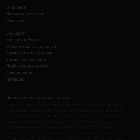
О проекте
Написать редакции
Вакансии
Экокарта
Сделано в России
Онлайн-табло аэропорта
Расписание электричек
Расписание поездов
Подписка на новости
Спецпроекты
Наглядно
Политика конфиденциальности
Сайт содержит материалы, охраняемые авторским правом,
и средства индивидуализации (логотипы, фирменные знаки).
Использование материалов сайта в интернете разрешено
только с указанием гиперссылки на сайт www.irk.ru.
Использование материалов сайта в печати, ТВ и радио
разрешено только с указанием названия сайта «Твой Иркутск».
К нарушителям данного положения применяются все меры,