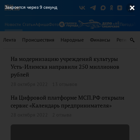
Закроется через
9
секунд
Новости
Статьи
Афиша
Фото
Погода
Ту
Лента
Происшествия
Народные
Финансы
Регионы
На модернизацию учреждений культуры
Усть-Илимска направили 250 миллионов
рублей
28 октября 2022
13 отзывов
На Цифровой платформе МСП.РФ открыли
сервис «Календарь предпринимателя»
28 октября 2022
2 отзыва