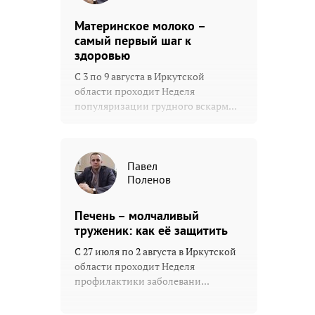
Материнское молоко –
самый первый шаг к
здоровью
С 3 по 9 августа в Иркутской
области проходит Неделя
популяризации грудного вскарм...
Павел
Поленов
Печень – молчаливый
труженик: как её защитить
С 27 июля по 2 августа в Иркутской
области проходит Неделя
профилактики заболевани...