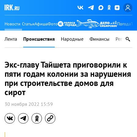
Новости
Статьи
Афиша
Фото
Погода
Ту
Лента
Происшествия
Народные
Финансы
Регионы
Экс-главу Тайшета приговорили к
пяти годам колонии за нарушения
при строительстве домов для
сирот
30 ноября 2022 15:59