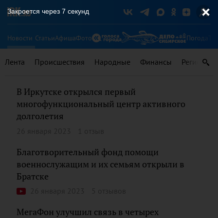
Закроется через
6
секунд
Новости
Статьи
Афиша
Фото
Погода
Ту
Лента
Происшествия
Народные
Финансы
Регионы
В Иркутске открылся первый
многофункциональный центр активного
долголетия
26 января 2023
1 отзыв
Благотворительный фонд помощи
военнослужащим и их семьям открыли в
Братске
26 января 2023
5 отзывов
МегаФон улучшил связь в четырех