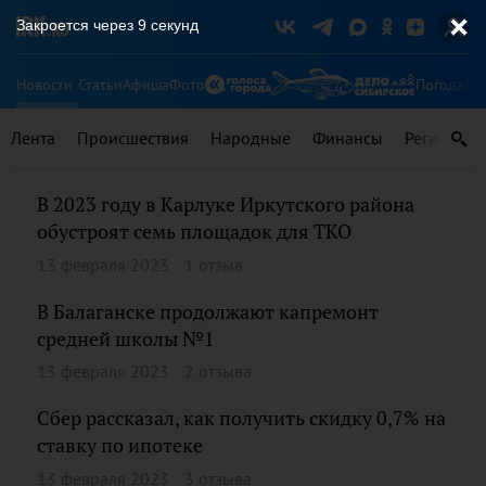
Закроется через
8
секунд
Новости
Статьи
Афиша
Фото
Погода
Ту
Лента
Происшествия
Народные
Финансы
Регионы
В 2023 году в Карлуке Иркутского района
обустроят семь площадок для ТКО
13 февраля 2023
1 отзыв
В Балаганске продолжают капремонт
средней школы №1
13 февраля 2023
2 отзыва
Сбер рассказал, как получить скидку 0,7% на
ставку по ипотеке
13 февраля 2023
3 отзыва