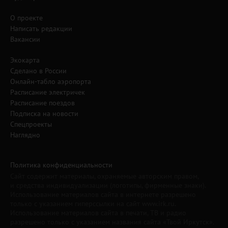
О проекте
Написать редакции
Вакансии
Экокарта
Сделано в России
Онлайн-табло аэропорта
Расписание электричек
Расписание поездов
Подписка на новости
Спецпроекты
Наглядно
Политика конфиденциальности
Сайт содержит материалы, охраняемые авторским правом,
и средства индивидуализации (логотипы, фирменные знаки).
Использование материалов сайта в интернете разрешено
только с указанием гиперссылки на сайт www.irk.ru.
Использование материалов сайта в печати, ТВ и радио
разрешено только с указанием названия сайта «Твой Иркутск».