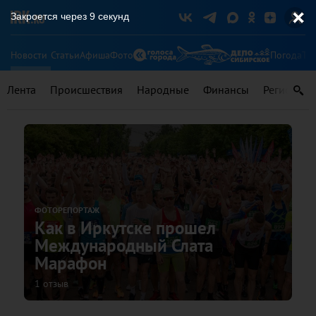
Закроется через
8
секунд
Новости
Статьи
Афиша
Фото
Погода
Ту
Лента
Происшествия
Народные
Финансы
Регионы
ФОТОРЕПОРТАЖ
Как в Иркутске прошел
Международный Слата
Марафон
1 отзыв