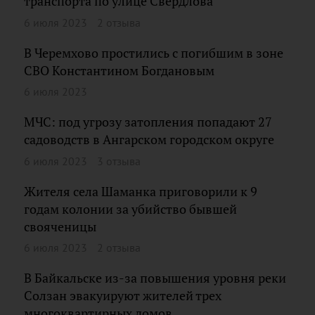
транспорта по улице Свердлова
6 июля 2023
2 отзыва
В Черемхово простились с погибшим в зоне
СВО Константином Богдановым
6 июля 2023
МЧС: под угрозу затопления попадают 27
садоводств в Ангарском городском округе
6 июля 2023
3 отзыва
Жителя села Шаманка приговорили к 9
годам колонии за убийство бывшей
свояченицы
6 июля 2023
2 отзыва
В Байкальске из-за повышения уровня реки
Солзан эвакуируют жителей трех
многоквартирных домов