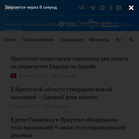
Закроется через
8
секунд
Новости
Статьи
Афиша
Фото
Погода
Ту
Лента
Происшествия
Народные
Финансы
Регионы
Иркутские спортсмены завоевали два золота
на первенстве Европы по борьбе
9 июля 2023
20 отзывов
В Иркутской области утвердили новый
выходной — Единый день памяти
9 июля 2023
12 отзывов
В реке Ушаковка в Иркутске обнаружили
тело пропавшей 9 июня полуторагодовалой
девочки