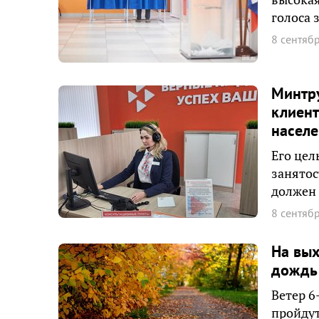
голоса 
8 сентяб
Минтру
клиент
насел
Его цел
занятос
должен 
8 сентяб
На вы
дождь 
Ветер 6
пройду