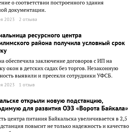
ние о соответствии построенного здания
ной документации.
ря 2023
2 отзыва
чальница ресурсного центра
лимского района получила условный срок
тку
 обеспечила заключение договоров с ИП на
ку окон в детских садах без торгов. Незаконную
ность выявили и пресекли сотрудники УФСБ.
ря 2023
1 отзыв
альске открыли новую подстанцию,
димую для развития ОЭЗ «Ворота Байкала»
ь центра питания Байкальска увеличивается в 2,5
одстанция повысит не только надежность и качество