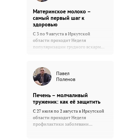
Материнское молоко –
самый первый шаг к
здоровью
С 3 по 9 августа в Иркутской
области проходит Неделя
популяризации грудного вскарм...
Павел
Поленов
Печень – молчаливый
труженик: как её защитить
С 27 июля по 2 августа в Иркутской
области проходит Неделя
профилактики заболевани...