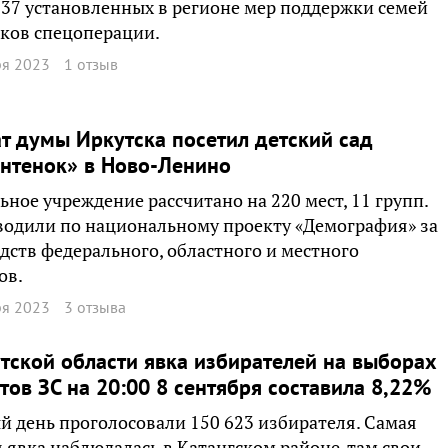
 37 установленных в регионе мер поддержки семей
ков спецоперации.
ря 2023
1 отзыв
т думы Иркутска посетил детский сад
нтенок» в Ново-Ленино
ное учреждение рассчитано на 220 мест, 11 групп.
водили по национальному проекту «Демография» за
едств федерального, областного и местного
ов.
ря 2023
3 отзыва
тской области явка избирателей на выборах
тов ЗС на 20:00 8 сентября составила 8,22%
й день проголосовали 150 623 избирателя. Самая
 явка наблюдалась в Катангском районе, там свои