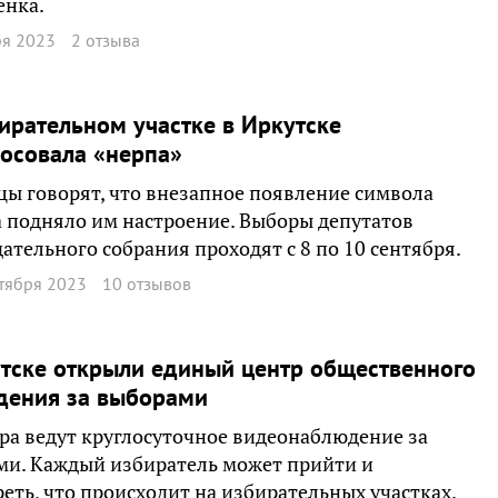
енка.
ря 2023
2 отзыва
ирательном участке в Иркутске
осовала «нерпа»
ы говорят, что внезапное появление символа
 подняло им настроение. Выборы депутатов
ательного собрания проходят с 8 по 10 сентября.
тября 2023
10 отзывов
тске открыли единый центр общественного
дения за выборами
ра ведут круглосуточное видеонаблюдение за
ми. Каждый избиратель может прийти и
еть, что происходит на избирательных участках.