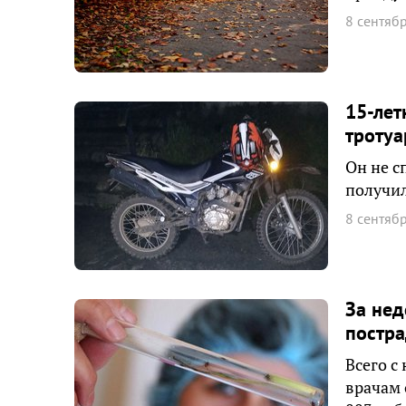
8 сентяб
15-лет
тротуа
Он не с
получил
8 сентяб
За нед
постра
Всего с
врачам 