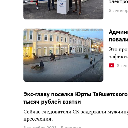
электро
8 сентяб
Админи
повал
Это про
зафикс
8 сен
Экс-главу поселка Юрты Тайшетског
тысяч рублей взятки
Сейчас следователи СК задержали мужчину
пресечения.
8 сентября 2023
5 отзывов