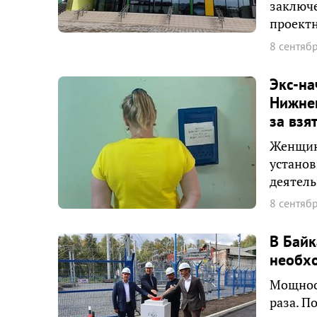
заключе
проект
8 сентяб
Экс-на
Нижнеи
за взя
Женщина
установ
деятель
8 сентяб
В Байк
необхо
Мощност
раза. П