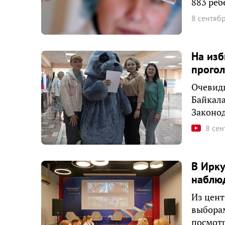
883 реб
8 сентяб
На изб
прогол
Очевидц
Байкала
Законод
8 сен
В Ирку
наблю
Из цент
выбора
посмотр