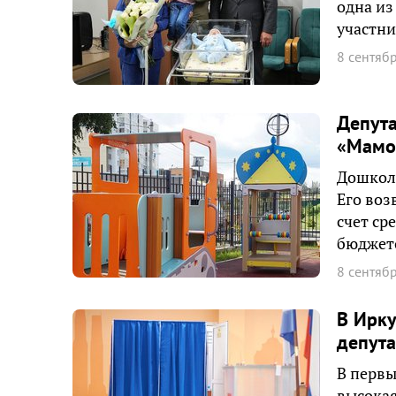
одна из
участни
8 сентяб
Депута
«Мамо
Дошколь
Его воз
счет ср
бюджет
8 сентяб
В Ирку
депута
В первы
высокая