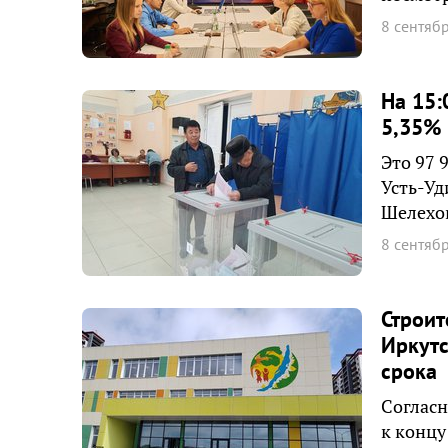
8 сентяб
На 15:
5,35% 
Это 97 
Усть-Уд
Шелехо
8 сентяб
Строит
Иркут
срока
Согласн
к концу