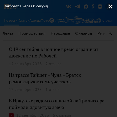
Закроется через
8
секунд
Новости
Статьи
Афиша
Фото
Погода
Ту
Лента
Происшествия
Народные
Финансы
Регионы
С 19 сентября в ночное время ограничат
движение по Рабочей
12 сентября 2023
2 отзыва
На трассе Тайшет – Чуна – Братск
ремонтируют семь участков
12 сентября 2023
1 отзыв
В Иркутске рядом со школой на Трилиссера
поймали ядовитую змею
12 сентября 2023
6 отзывов