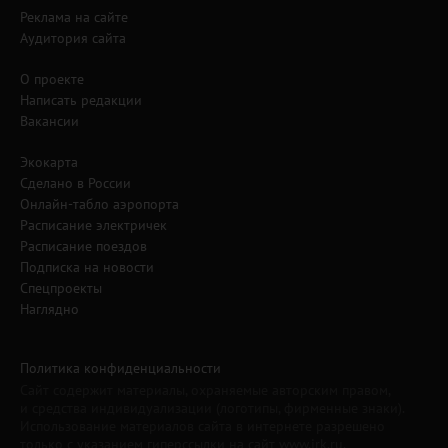
Реклама на сайте
Аудитория сайта
О проекте
Написать редакции
Вакансии
Экокарта
Сделано в России
Онлайн-табло аэропорта
Расписание электричек
Расписание поездов
Подписка на новости
Спецпроекты
Наглядно
Политика конфиденциальности
Сайт содержит материалы, охраняемые авторским правом,
и средства индивидуализации (логотипы, фирменные знаки).
Использование материалов сайта в интернете разрешено
только с указанием гиперссылки на сайт www.irk.ru.