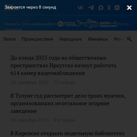
Закроется через
8
секунд
Новости
Статьи
Афиша
Фото
Погода
Ту
Лента
Происшествия
Народные
Финансы
Регионы
До конца 2023 года на общественных
пространствах Иркутска начнут работать
614 камер видеонаблюдения
29 сентября 2023
22 отзыва
В Тулуне суд рассмотрит дело троих мужчин,
организовавших нелегальное игорное
заведение
29 сентября 2023
9 отзывов
В Киренске открыли модельную библиотеку