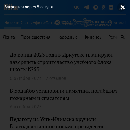
Закроется через
8
секунд
Новости
Статьи
Афиша
Фото
Погода
Ту
Лента
Происшествия
Народные
Финансы
Регионы
До конца 2023 года в Иркутске планируют
завершить строительство учебного блока
школы №53
6 октября 2023
7 отзывов
В Бодайбо установили памятник погибшим
пожарным и спасателям
6 октября 2023
Педагогу из Усть-Илимска вручили
Благодарственное письмо президента