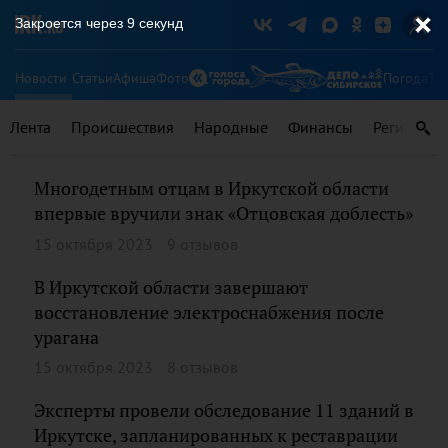
Закроется через
9
секунд
Новости
Статьи
Афиша
Фото
Погода
Ту
Лента
Происшествия
Народные
Финансы
Регионы
Многодетным отцам в Иркутской области
впервые вручили знак «Отцовская доблесть»
15 октября 2023
9 отзывов
В Иркутской области завершают
восстановление электроснабжения после
урагана
15 октября 2023
8 отзывов
Эксперты провели обследование 11 зданий в
Иркутске, запланированных к реставрации