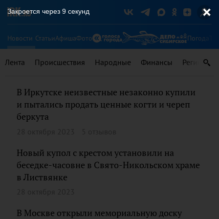
Закроется через
9
секунд
Новости
Статьи
Афиша
Фото
Погода
Ту
Лента
Происшествия
Народные
Финансы
Регионы
В Иркутске неизвестные незаконно купили
и пытались продать ценные когти и череп
беркута
28 октября 2023
5 отзывов
Новый купол с крестом установили на
беседке-часовне в Свято-Никольском храме
в Листвянке
28 октября 2023
В Москве открыли мемориальную доску