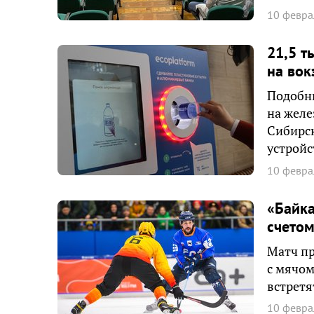
10 февра
21,5 т
на во
Подобны
на желе
Сибирск
устройс
10 февра
«Байка
счетом
Матч пр
с мячом
встретя
10 февра