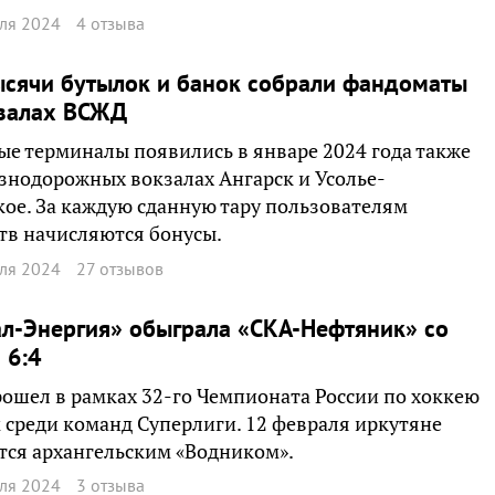
ля 2024
4 отзыва
ысячи бутылок и банок собрали фандоматы
кзалах ВСЖД
е терминалы появились в январе 2024 года также
знодорожных вокзалах Ангарск и Усолье-
ое. За каждую сданную тару пользователям
тв начисляются бонусы.
ля 2024
27 отзывов
л-Энергия» обыграла «СКА-Нефтяник» со
 6:4
ошел в рамках 32-го Чемпионата России по хоккею
 среди команд Суперлиги. 12 февраля иркутяне
тся архангельским «Водником».
ля 2024
3 отзыва