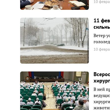
10 февра
11 фев
сильны
Ветер у
гололед
10 февра
Всерос
хирург
В ней п
ведущих
хирурги
животн