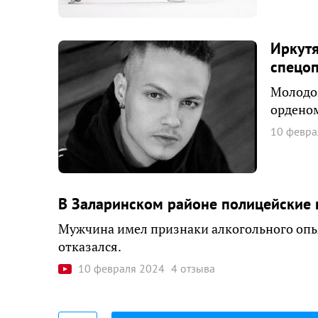
Иркутя
спецо
Молодом
ордено
10 февра
В Заларинском районе полицейские
Мужчина имел признаки алкогольного опь
отказался.
10 февраля 2024
4 отзыва