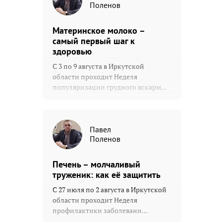
Поленов
Материнское молоко –
самый первый шаг к
здоровью
С 3 по 9 августа в Иркутской
области проходит Неделя
популяризации грудного вскарм...
Павел
Поленов
Печень – молчаливый
труженик: как её защитить
С 27 июля по 2 августа в Иркутской
области проходит Неделя
профилактики заболевани...