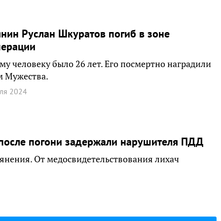
нин Руслан Шкуратов погиб в зоне
перации
у человеку было 26 лет. Его посмертно наградили
м Мужества.
ля 2024
 после погони задержали нарушителя ПДД
янения. От медосвидетельствования лихач