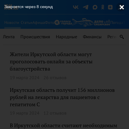
Закроется через
8
секунд
Новости
Статьи
Афиша
Фото
Погода
Ту
Лента
Происшествия
Народные
Финансы
Регионы
Жители Иркутской области могут
проголосовать онлайн за объекты
благоустройства
19 марта 2024
26 отзывов
Иркутская область получит 156 миллионов
рублей на лекарства для пациентов с
гепатитом С
19 марта 2024
12 отзывов
В Иркутской области считают необходимым