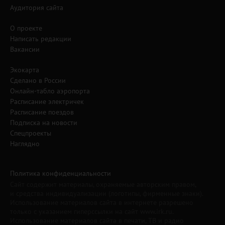
Аудитория сайта
О проекте
Написать редакции
Вакансии
Экокарта
Сделано в России
Онлайн-табло аэропорта
Расписание электричек
Расписание поездов
Подписка на новости
Спецпроекты
Наглядно
Политика конфиденциальности
Сайт содержит материалы, охраняемые авторским правом,
и средства индивидуализации (логотипы, фирменные знаки).
Использование материалов сайта в интернете разрешено
только с указанием гиперссылки на сайт www.irk.ru.
Использование материалов сайта в печати, ТВ и радио