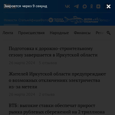
Закроется через
8
секунд
Новости
Статьи
Афиша
Фото
Погода
Ту
Лента
Происшествия
Народные
Финансы
Регионы
Подготовка к дорожно-строительному
сезону завершается в Иркутской области
26 марта 2024
5 отзывов
Жителей Иркутской области предупреждают
о возможных отключениях электричества
из-за метели
26 марта 2024
2 отзыва
ВТБ: высокие ставки обеспечат прирост
рынка рублевых сбережений на 2 триллиона