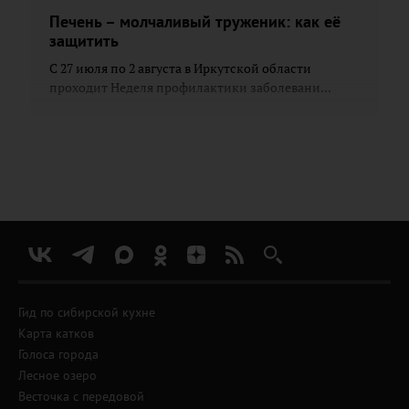
Печень – молчаливый труженик: как её
защитить
С 27 июля по 2 августа в Иркутской области
проходит Неделя профилактики заболевани...
Гид по сибирской кухне
Карта катков
Голоса города
Лесное озеро
Весточка с передовой