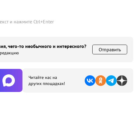
текст и нажмите
Ctrl
+
Enter
ия, чего-то необычного и интересного?
Отправить
 редакцию
Читайте нас на
других площадках!