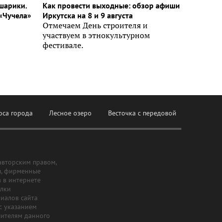
шарики.
Как провести выходные: обзор афиши
«Чучела»
Иркутска на 8 и 9 августа
Отмечаем День строителя и
участвуем в этнокультурном
фестивале.
оса города
Лесное озеро
Весточка с передовой
авторским правом,
ы, фирменные
а в интернете
ылки
риалов сайта
с указанием
шителям данного