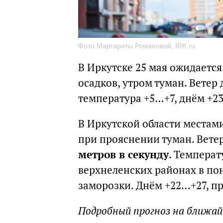
Фото Маргариты Романовой, IRK.ru
В Иркутске 25 мая ожидаетс
осадков, утром туман. Ветер 
температура +5…+7, днём +2
В Иркутской области местам
при прояснении туман. Ветер
метров в секунду
. Температ
верхнеленских районах в по
заморозки. Днём +22…+27, пр
Подробный прогноз на ближа