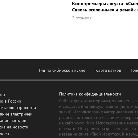
Кинопремьеры августа: «Сме
Сквозь вселенные» и ремейк 
5 отзывов
Гид по сибирской кухне
Карта катков
Гол
Политика конфиденциальности
рта
Сайт содержит материалы, охраняемые 
о в России
и средства индивидуализации (логотип
н-табло аэропорта
знаки). Использование материалов сайт
ание электричек
разрешено только с указанием гиперсс
сание поездов
на сайт www.irk.ru. Использование мате
ска на новости
в печати, ТВ и радио разрешено только 
роекты
названия сайта «Твой Иркутск». К нару