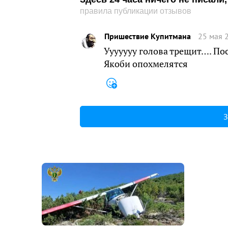
правила публикации отзывов
Пришествие Купитмана
25 мая 
Ууууууу голова трещит…. По
Якоби опохмелятся
З