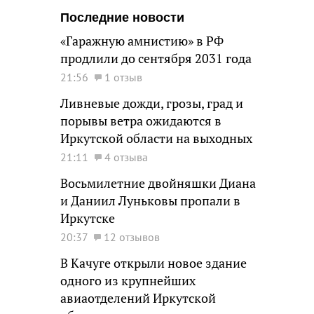
Последние новости
«Гаражную амнистию» в РФ
продлили до сентября 2031 года
21:56
1 отзыв
Ливневые дожди, грозы, град и
порывы ветра ожидаются в
Иркутской области на выходных
21:11
4 отзыва
Восьмилетние двойняшки Диана
и Даниил Луньковы пропали в
Иркутске
20:37
12 отзывов
В Качуге открыли новое здание
одного из крупнейших
авиаотделений Иркутской