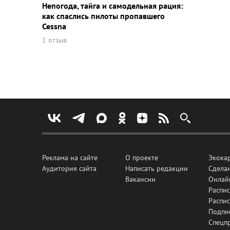
Непогода, тайга и самодельная рация:
как спаслись пилоты пропавшего
Cessna
1 отзыв
Реклама на сайте
О проекте
Экока
Аудитория сайта
Написать редакции
Сделан
Вакансии
Онлай
Распис
Распи
Подпи
Спецп