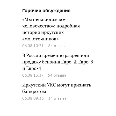
Горячие обсуждения
«Мы ненавидим все
человечество»: подробная
история иркутских
«молоточников»
06.08 10:21
84 отзыва
В России временно разрешили
продажу бензина Евро-2, Евро-3
и Евро-4
06.08 13:37
54 отзыва
Иркутский УКС могут признать
банкротом
06.08 09:36
34 отзыва