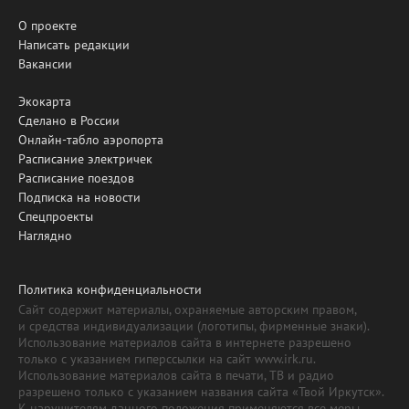
О проекте
Написать редакции
Вакансии
Экокарта
Сделано в России
Онлайн-табло аэропорта
Расписание электричек
Расписание поездов
Подписка на новости
Спецпроекты
Наглядно
Политика конфиденциальности
Сайт содержит материалы, охраняемые авторским правом,
и средства индивидуализации (логотипы, фирменные знаки).
Использование материалов сайта в интернете разрешено
только с указанием гиперссылки на сайт www.irk.ru.
Использование материалов сайта в печати, ТВ и радио
разрешено только с указанием названия сайта «Твой Иркутск».
К нарушителям данного положения применяются все меры,