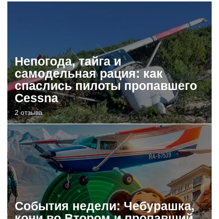
Непогода, тайга и
самодельная рация: как
спаслись пилоты пропавшего
Cessna
2 отзыва
События недели: Чебурашка,
кони во Втором и пропавший