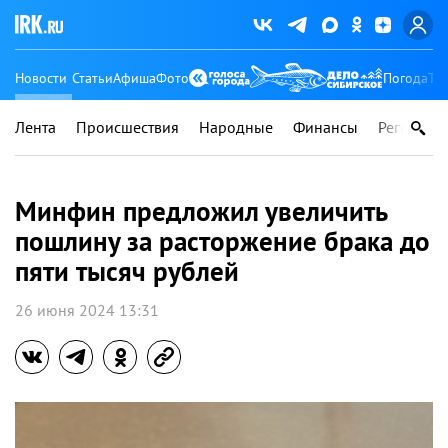
Новости
Статьи
Афиша
Фото
Погода
Ту
Лента
Происшествия
Народные
Финансы
Регионы
Минфин предложил увеличить
пошлину за расторжение брака до
пяти тысяч рублей
26 июня 2024 13:31