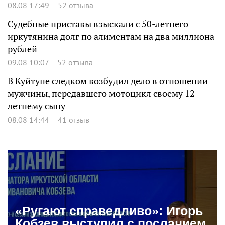
08.08 17:49
52 отзыва
Судебные приставы взыскали с 50-летнего
иркутянина долг по алиментам на два миллиона
рублей
09.08 10:07
52 отзыва
В Куйтуне следком возбудил дело в отношении
мужчины, передавшего мотоцикл своему 12-
летнему сыну
08.08 14:44
41 отзыв
«Ругают справедливо»: Игорь
Кобзев выступил с посланием