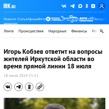
Новости
Статьи
Афиша
Фото
Погода
Ту
Лента
Происшествия
Народные
Финансы
Регионы
Игорь Кобзев ответит на вопросы
жителей Иркутской области во
время прямой линии 18 июля
18 июля 2024 15:11