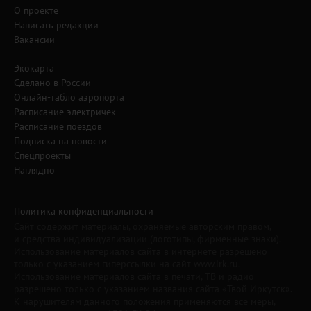
О проекте
Написать редакции
Вакансии
Экокарта
Сделано в России
Онлайн-табло аэропорта
Расписание электричек
Расписание поездов
Подписка на новости
Спецпроекты
Наглядно
Политика конфиденциальности
Сайт содержит материалы, охраняемые авторским правом,
и средства индивидуализации (логотипы, фирменные знаки).
Использование материалов сайта в интернете разрешено
только с указанием гиперссылки на сайт www.irk.ru.
Использование материалов сайта в печати, ТВ и радио
разрешено только с указанием названия сайта «Твой Иркутск».
К нарушителям данного положения применяются все меры,