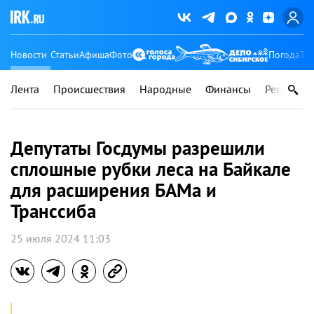
Новости
Статьи
Афиша
Фото
Погода
Ту
Лента
Происшествия
Народные
Финансы
Регионы
Депутаты Госдумы разрешили
сплошные рубки леса на Байкале
для расширения БАМа и
Транссиба
25 июля 2024 11:03