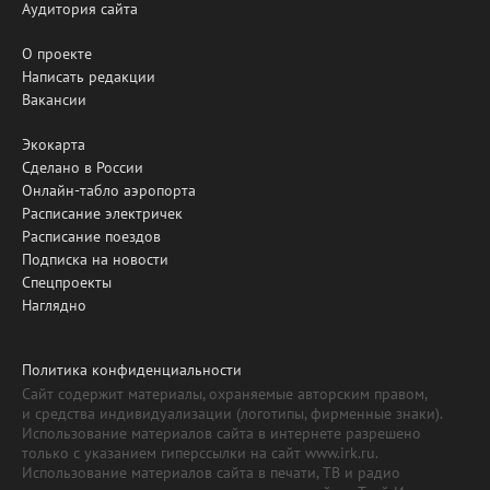
Аудитория сайта
О проекте
Написать редакции
Вакансии
Экокарта
Сделано в России
Онлайн-табло аэропорта
Расписание электричек
Расписание поездов
Подписка на новости
Спецпроекты
Наглядно
Политика конфиденциальности
Сайт содержит материалы, охраняемые авторским правом,
и средства индивидуализации (логотипы, фирменные знаки).
Использование материалов сайта в интернете разрешено
только с указанием гиперссылки на сайт www.irk.ru.
Использование материалов сайта в печати, ТВ и радио