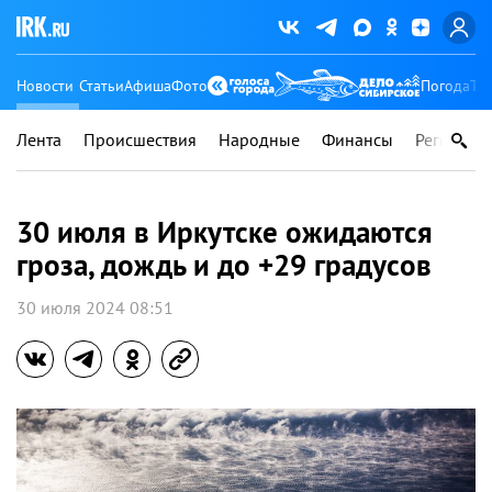
Новости
Статьи
Афиша
Фото
Погода
Ту
Лента
Происшествия
Народные
Финансы
Регионы
30 июля в Иркутске ожидаются
гроза, дождь и до +29 градусов
30 июля 2024 08:51