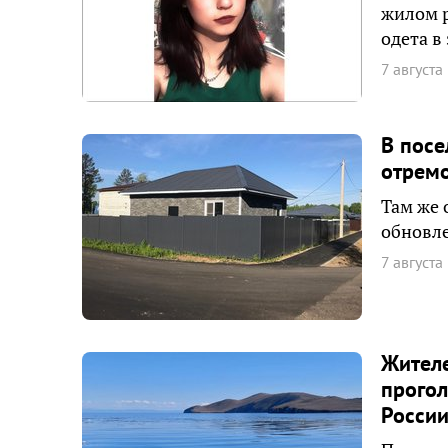
жилом р
одета в
7 августа
В пос
отрем
Там же 
обновле
7 августа
Жителе
прогол
Росси