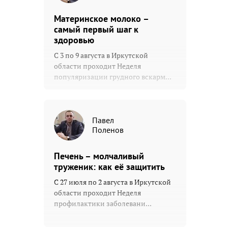
Материнское молоко –
самый первый шаг к
здоровью
С 3 по 9 августа в Иркутской
области проходит Неделя
популяризации грудного вскарм...
Павел
Поленов
Печень – молчаливый
труженик: как её защитить
С 27 июля по 2 августа в Иркутской
области проходит Неделя
профилактики заболевани...