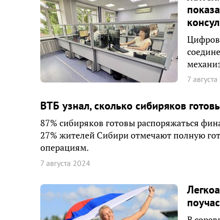
показа
консул
Цифрово
соедине
механиз
7 августа
ВТБ узнал, сколько сибиряков готов
87% сибиряков готовы распоряжаться фин
27% жителей Сибири отмечают полную гот
операциям.
7 августа 2024
Легкоа
поучас
В сорев