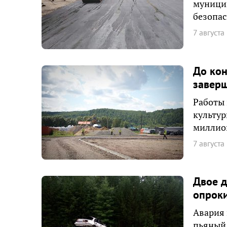
муници
безопас
7 августа
До кон
заверш
Работы 
культур
миллион
7 августа
Двое д
опроки
Авария 
пьяный 