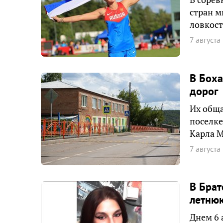
стран м
ловкост
7 августа
В Боха
дорог
Их обща
поселк
Карла М
7 августа
В Брат
летнюю
Днем 6 