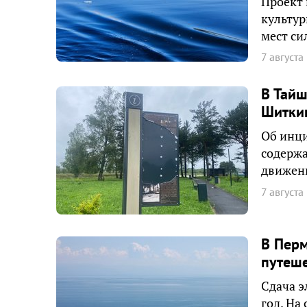
Проект
культур
мест си
7 августа
В Тайш
Шитки
Об инци
содерж
движени
7 августа
В Перм
путеше
Сдача э
год. На