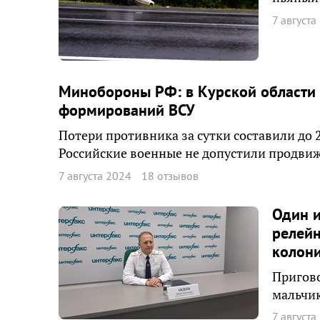
7 августа
Минобороны РФ: в Курской области
формирований ВСУ
Потери противника за сутки составили до 
Российские военные не допустили продвиж
7 августа 2024
18 отзывов
Один 
релейн
колон
Пригово
мальчик
7 августа