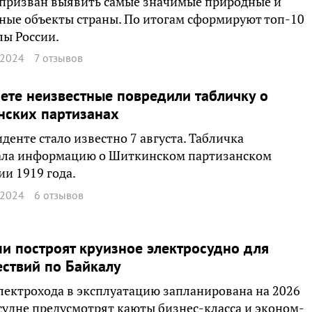
 призван выявить самые значимые природные и
ные объекты страны. По итогам сформируют топ-10
лы России.
 2024
7 отзывов
ете неизвестные повредили табличку о
нских партизанах
денте стало известно 7 августа. Табличка
ала информацию о Шиткинском партизанском
и 1919 года.
 2024
6 отзывов
и построят круизное электросудно для
ствий по Байкалу
лектрохода в эксплуатацию запланирована на 2026
 судне предусмотрят каюты бизнес-класса и эконом-