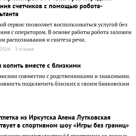
ния счетчиков с помощью робота-
ьтанта
й сервис позволяет воспользоваться услугой без
ния с оператором. В основе работы робота заложен
м распознавания и синтеза речи.
 2024
3 отзыва
ы копить вместе с близкими
ансами совместно с родственниками и знакомыми.
овность подключить близких к своим банковским
тлетка из Иркутска Алена Лутковская
твует в спортивном шоу «Игры без границ»
новании примут участие 64 спортсмена из разных