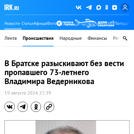
Новости
Статьи
Афиша
Фото
Погода
Ту
Лента
Происшествия
Народные
Финансы
Регионы
В Братске разыскивают без вести
пропавшего 73-летнего
Владимира Ведерникова
19 августа 2024 21:39