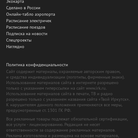
Экокарта
Сделано в России
Онлайн-табло аэропорта
Расписание электричек
Расписание поездов
Подписка на новости
Спецпроекты
Наглядно
Политика конфиденциальности
Сайт содержит материалы, охраняемые авторским правом,
и средства индивидуализации (логотипы, фирменные знаки).
Использование материалов сайта в интернете разрешено
только с указанием гиперссылки на сайт www.irk.ru.
Использование материалов сайта в печати, ТВ и радио
разрешено только с указанием названия сайта «Твой Иркутск».
К нарушителям данного положения применяются все меры,
предусмотренные ст. 1301 ГК РФ.
Все рекламные товары подлежат обязательной сертификации,
все услуги - лицензированию. Редакция не несет
ответственности за содержание рекламных материалов.
Реклама изготовлена и размещена на основе материалов,