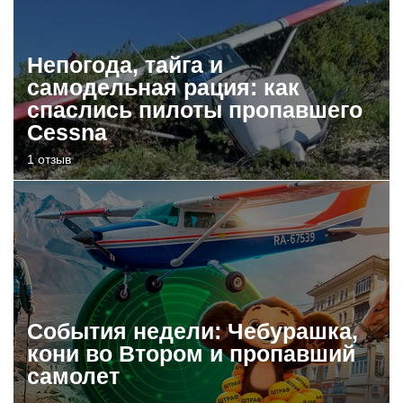
Непогода, тайга и
самодельная рация: как
спаслись пилоты пропавшего
Cessna
1 отзыв
События недели: Чебурашка,
кони во Втором и пропавший
самолет