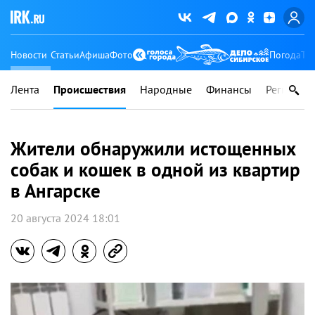
Новости
Статьи
Афиша
Фото
Погода
Ту
Лента
Происшествия
Народные
Финансы
Регионы
Жители обнаружили истощенных
собак и кошек в одной из квартир
в Ангарске
20 августа 2024 18:01